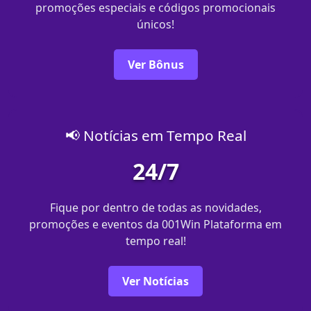
promoções especiais e códigos promocionais
únicos!
Ver Bônus
📢 Notícias em Tempo Real
24/7
Fique por dentro de todas as novidades,
promoções e eventos da 001Win Plataforma em
tempo real!
Ver Notícias