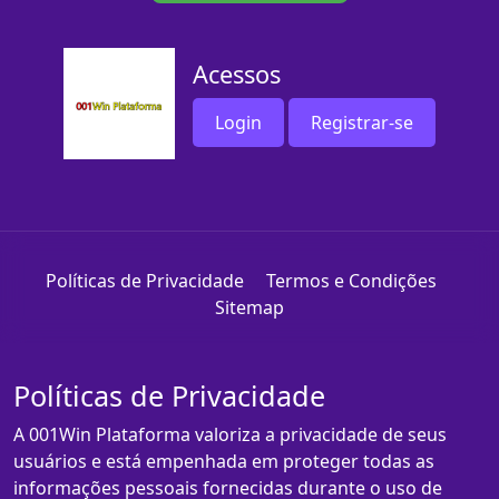
Acessos
Login
Registrar-se
Políticas de Privacidade
Termos e Condições
Sitemap
Políticas de Privacidade
A 001Win Plataforma valoriza a privacidade de seus
usuários e está empenhada em proteger todas as
informações pessoais fornecidas durante o uso de