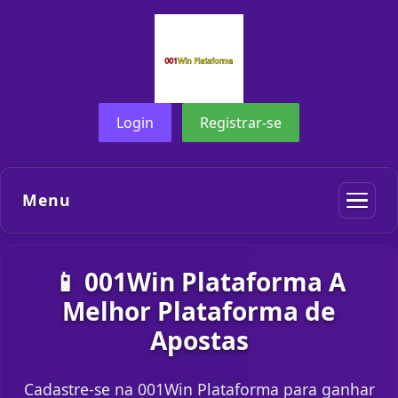
Login
Registrar-se
Menu
📱 001Win Plataforma A
Melhor Plataforma de
Apostas
Cadastre-se na 001Win Plataforma para ganhar