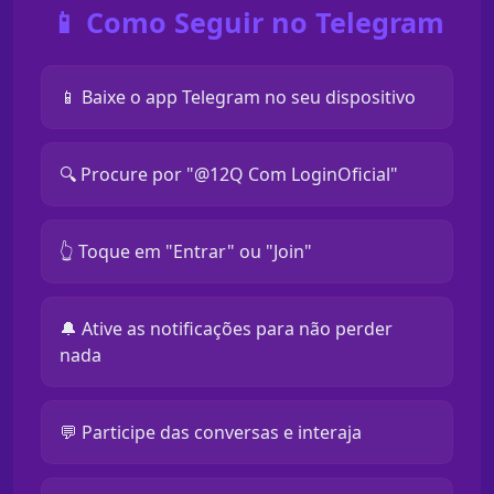
📱 Como Seguir no Telegram
📱 Baixe o app Telegram no seu dispositivo
🔍 Procure por "@12Q Com LoginOficial"
👆 Toque em "Entrar" ou "Join"
🔔 Ative as notificações para não perder
nada
💬 Participe das conversas e interaja