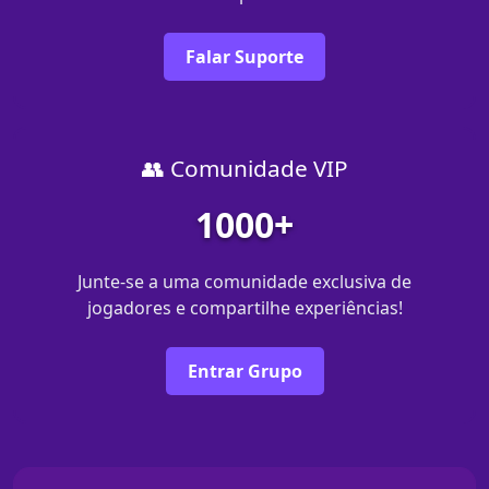
Falar Suporte
👥 Comunidade VIP
1000+
Junte-se a uma comunidade exclusiva de
jogadores e compartilhe experiências!
Entrar Grupo