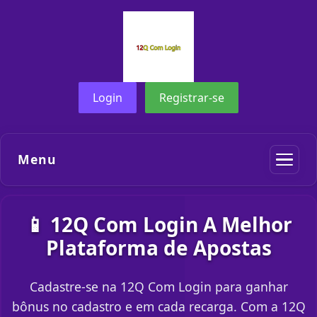
Login
Registrar-se
Menu
📱 12Q Com Login A Melhor
Plataforma de Apostas
Cadastre-se na 12Q Com Login para ganhar
bônus no cadastro e em cada recarga. Com a 12Q