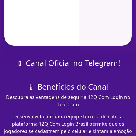
📱 Canal Oficial no Telegram!
📱 Benefícios do Canal
Descubra as vantagens de seguir a 12Q Com Login no
Telegram
Desenvolvida por uma equipe técnica de elite, a
plataforma 12Q Com Login Brasil permite que os
jogadores se cadastrem pelo celular e sintam a emoção