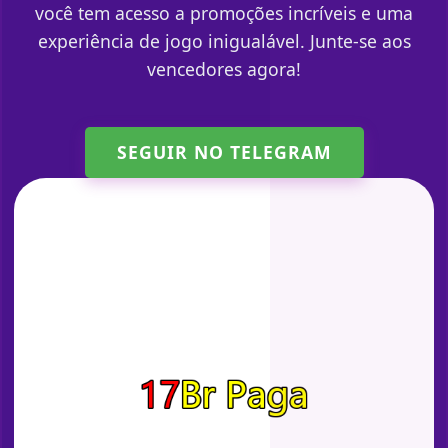
você tem acesso a promoções incríveis e uma
experiência de jogo inigualável. Junte-se aos
vencedores agora!
SEGUIR NO TELEGRAM