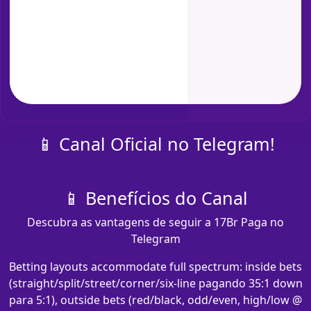
📱 Canal Oficial no Telegram!
📱 Benefícios do Canal
Descubra as vantagens de seguir a 17Br Paga no
Telegram
Betting layouts accommodate full spectrum: inside bets
(straight/split/street/corner/six-line pagando 35:1 down
para 5:1), outside bets (red/black, odd/even, high/low @