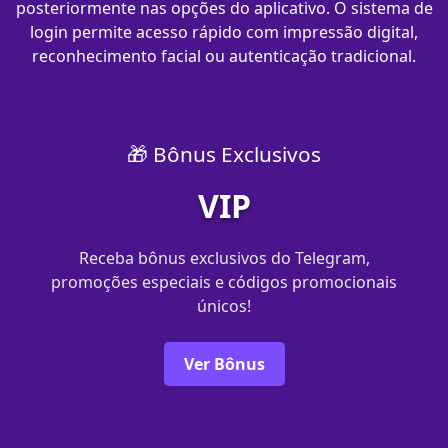
posteriormente nas opções do aplicativo. O sistema de
login permite acesso rápido com impressão digital,
reconhecimento facial ou autenticação tradicional.
🎁 Bônus Exclusivos
VIP
Receba bônus exclusivos do Telegram,
promoções especiais e códigos promocionais
únicos!
Ver Bônus