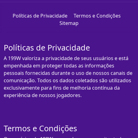
Políticas de Privacidade
Termos e Condições
Sitemap
Políticas de Privacidade
A 199W valoriza a privacidade de seus usuários e está
empenhada em proteger todas as informações
pessoais fornecidas durante o uso de nossos canais de
comunicação. Todos os dados coletados são utilizados
exclusivamente para fins de melhoria contínua da
experiência de nossos jogadores.
Termos e Condições