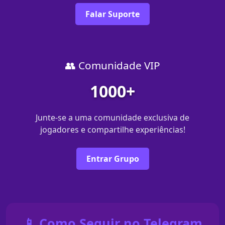
Falar Suporte
👥 Comunidade VIP
1000+
Junte-se a uma comunidade exclusiva de
jogadores e compartilhe experiências!
Entrar Grupo
📱 Como Seguir no Telegram