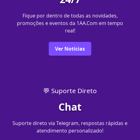
Fique por dentro de todas as novidades,
promoções e eventos da 1AA.Com em tempo
real!
Ver Notícias
💬 Suporte Direto
Chat
Suporte direto via Telegram, respostas rápidas e
atendimento personalizado!