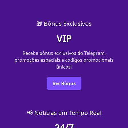
🎁 Bônus Exclusivos
VIP
Receba bônus exclusivos do Telegram,
promoções especiais e códigos promocionais
únicos!
Ver Bônus
📢 Notícias em Tempo Real
24/7