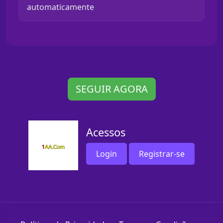
automaticamente
SEGUIR AGORA
Acessos
Login
Registrar-se