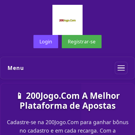
Login
Registrar-se
Menu
📱 200Jogo.Com A Melhor
Plataforma de Apostas
Cadastre-se na 200Jogo.Com para ganhar bônus
no cadastro e em cada recarga. Com a