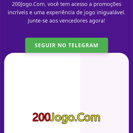
200Jogo.Com, você tem acesso a promoções
incríveis e uma experiência de jogo inigualável.
Junte-se aos vencedores agora!
SEGUIR NO TELEGRAM