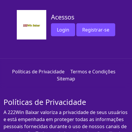
Acessos
Login
Registrar-se
Políticas de Privacidade
Termos e Condições
Sitemap
Políticas de Privacidade
A 222Win Baixar valoriza a privacidade de seus usuários
e está empenhada em proteger todas as informações
pessoais fornecidas durante o uso de nossos canais de