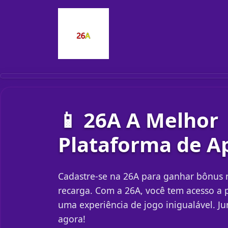
📱 26A A Melhor
Plataforma de A
Cadastre-se na 26A para ganhar bônus 
recarga. Com a 26A, você tem acesso a 
uma experiência de jogo inigualável. J
agora!