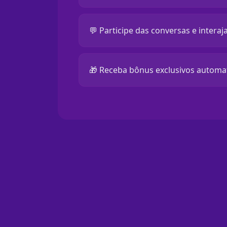
💬 Participe das conversas e interaj
🎁 Receba bônus exclusivos autom