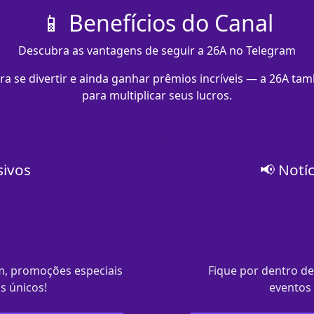
📱 Benefícios do Canal
Descubra as vantagens de seguir a 26A no Telegram
ra se divertir e ainda ganhar prêmios incríveis — a 26A 
para multiplicar seus lucros.
sivos
📢 Notí
m, promoções especiais
Fique por dentro d
s únicos!
eventos