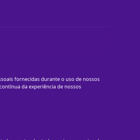
ssoais fornecidas durante o uso de nossos
 contínua da experiência de nossos