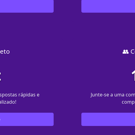
reto
👥 
t
espostas rápidas e
Junte-se a uma com
lizado!
compa
e