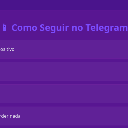
📱 Como Seguir no Telegram
ositivo
erder nada