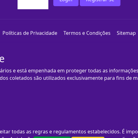
Políticas de Privacidade
Termos e Condições
Sitemap
de
suários e está empenhada em proteger todas as informações
os coletados são utilizados exclusivamente para fins de m
tar todas as regras e regulamentos estabelecidos. É impo