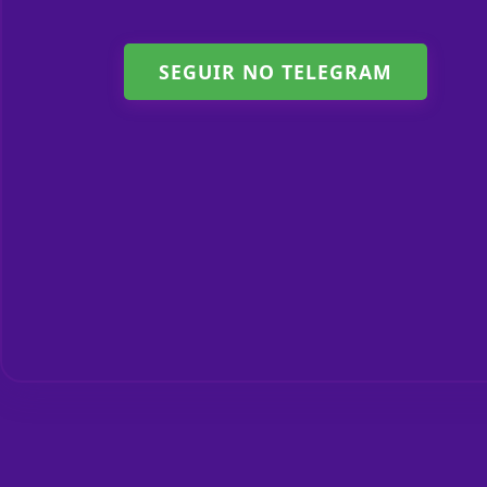
SEGUIR NO TELEGRAM