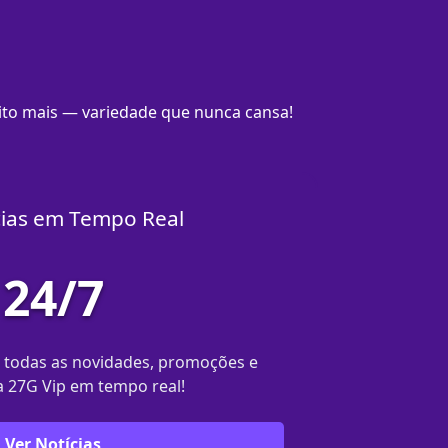
muito mais — variedade que nunca cansa!
cias em Tempo Real
24/7
e todas as novidades, promoções e
a 27G Vip em tempo real!
Ver Notícias