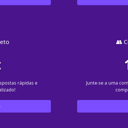
reto
👥 
t
espostas rápidas e
Junte-se a uma com
lizado!
compa
e