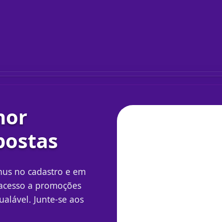
hor
postas
nus no cadastro e em
 acesso a promoções
ualável. Junte-se aos