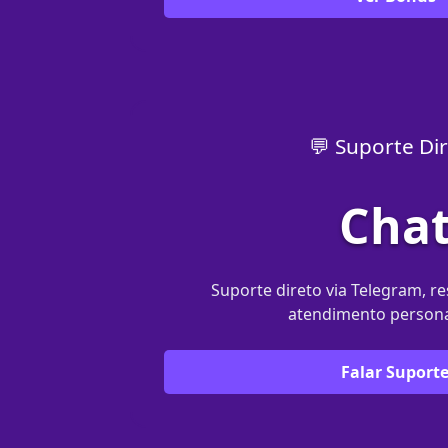
💬 Suporte Di
Cha
Suporte direto via Telegram, r
atendimento persona
Falar Suport