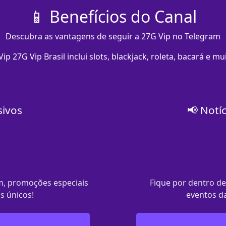
📱 Benefícios do Canal
Descubra as vantagens de seguir a 27G Vip no Telegram
ip 27G Vip Brasil inclui slots, blackjack, roleta, bacará e 
sivos
📢 Notí
m, promoções especiais
Fique por dentro d
s únicos!
eventos d