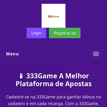
Login
Registrar-se
Menu
📱 333Game A Melhor
Plataforma de Apostas
Cadastre-se na 333Game para ganhar bônus no
cadastro e em cada recarga. Com a 333Game,