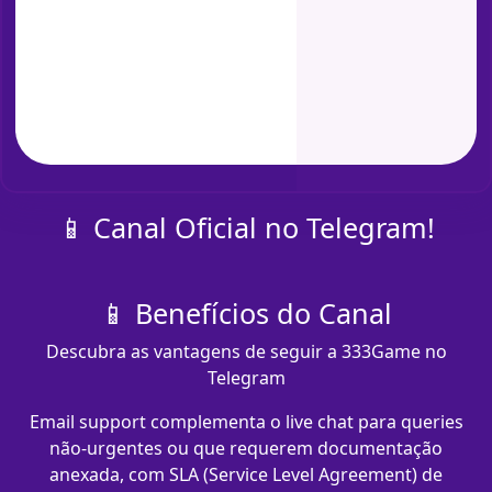
📱 Canal Oficial no Telegram!
📱 Benefícios do Canal
Descubra as vantagens de seguir a 333Game no
Telegram
Email support complementa o live chat para queries
não-urgentes ou que requerem documentação
anexada, com SLA (Service Level Agreement) de