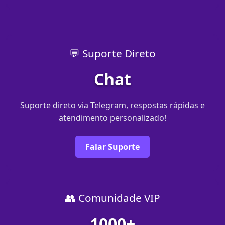
💬 Suporte Direto
Chat
Suporte direto via Telegram, respostas rápidas e
atendimento personalizado!
Falar Suporte
👥 Comunidade VIP
1000+