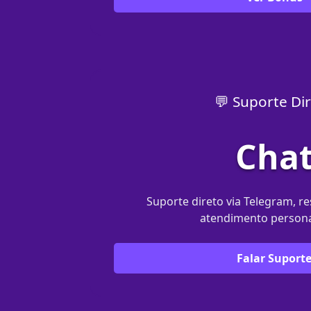
💬 Suporte Di
Cha
Suporte direto via Telegram, r
atendimento persona
Falar Suport