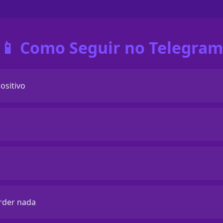
📱 Como Seguir no Telegram
ositivo
erder nada