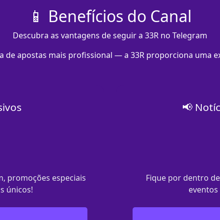
📱 Benefícios do Canal
Descubra as vantagens de seguir a 33R no Telegram
a de apostas mais profissional — a 33R proporciona uma exp
sivos
📢 Notí
m, promoções especiais
Fique por dentro d
s únicos!
eventos