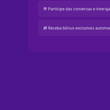
💬 Participe das conversas e interaj
🎁 Receba bônus exclusivos autom