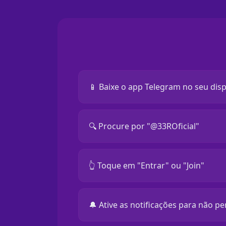
📱 Baixe o app Telegram no seu disp
🔍 Procure por "@33ROficial"
👆 Toque em "Entrar" ou "Join"
🔔 Ative as notificações para não p