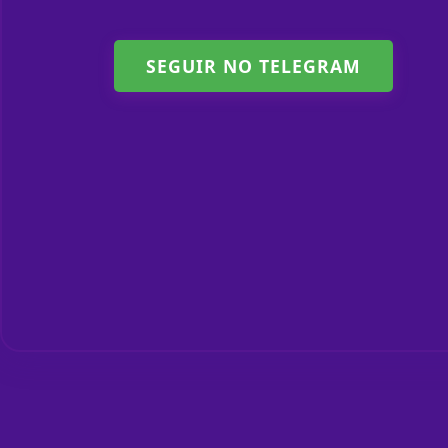
SEGUIR NO TELEGRAM