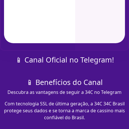
📱 Canal Oficial no Telegram!
📱 Benefícios do Canal
Descubra as vantagens de seguir a 34C no Telegram
Com tecnologia SSL de última geração, a 34C 34C Brasil
protege seus dados e se torna a marca de cassino mais
confiável do Brasil.