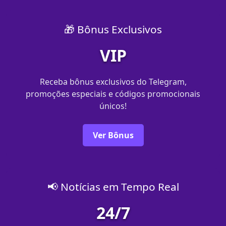
🎁 Bônus Exclusivos
VIP
Receba bônus exclusivos do Telegram,
promoções especiais e códigos promocionais
únicos!
Ver Bônus
📢 Notícias em Tempo Real
24/7