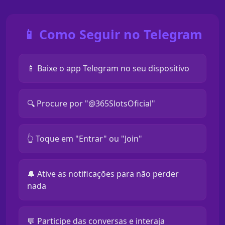
📱 Como Seguir no Telegram
📱 Baixe o app Telegram no seu dispositivo
🔍 Procure por "@365SlotsOficial"
👆 Toque em "Entrar" ou "Join"
🔔 Ative as notificações para não perder
nada
💬 Participe das conversas e interaja