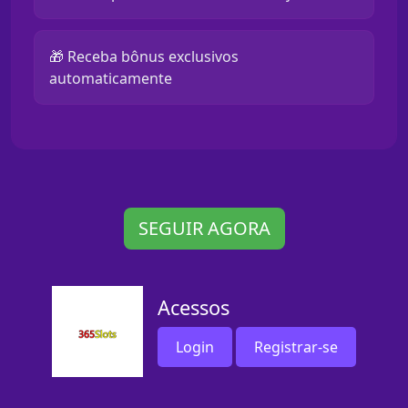
🎁 Receba bônus exclusivos
automaticamente
SEGUIR AGORA
Acessos
Login
Registrar-se