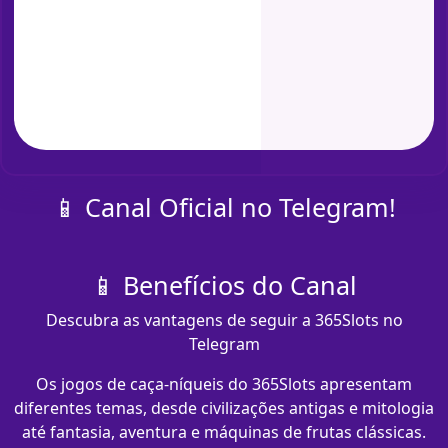
📱 Canal Oficial no Telegram!
📱 Benefícios do Canal
Descubra as vantagens de seguir a 365Slots no
Telegram
Os jogos de caça-níqueis do 365Slots apresentam
diferentes temas, desde civilizações antigas e mitologia
até fantasia, aventura e máquinas de frutas clássicas.