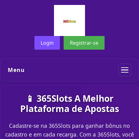
Login
Registrar-se
Menu
📱 365Slots A Melhor
Plataforma de Apostas
Cadastre-se na 365Slots para ganhar bônus no
cadastro e em cada recarga. Com a 365Slots, você