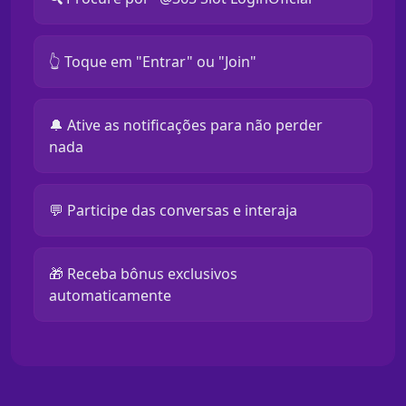
👆 Toque em "Entrar" ou "Join"
🔔 Ative as notificações para não perder
nada
💬 Participe das conversas e interaja
🎁 Receba bônus exclusivos
automaticamente