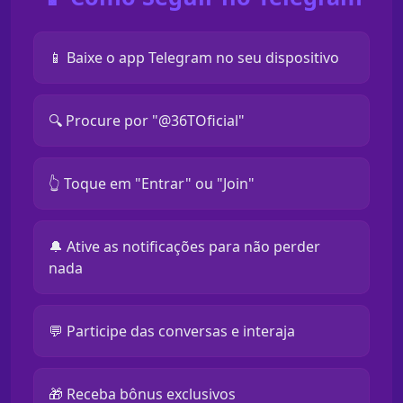
📱 Baixe o app Telegram no seu dispositivo
🔍 Procure por "@36TOficial"
👆 Toque em "Entrar" ou "Join"
🔔 Ative as notificações para não perder
nada
💬 Participe das conversas e interaja
🎁 Receba bônus exclusivos