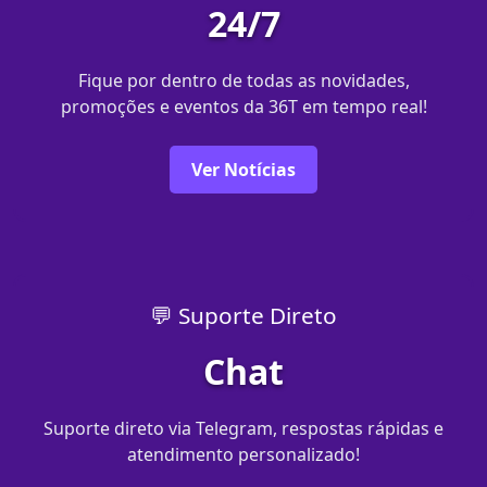
24/7
Fique por dentro de todas as novidades,
promoções e eventos da 36T em tempo real!
Ver Notícias
💬 Suporte Direto
Chat
Suporte direto via Telegram, respostas rápidas e
atendimento personalizado!