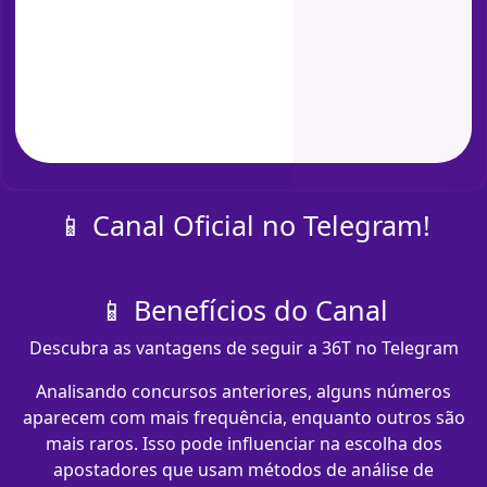
📱 Canal Oficial no Telegram!
📱 Benefícios do Canal
Descubra as vantagens de seguir a 36T no Telegram
Analisando concursos anteriores, alguns números
aparecem com mais frequência, enquanto outros são
mais raros. Isso pode influenciar na escolha dos
apostadores que usam métodos de análise de