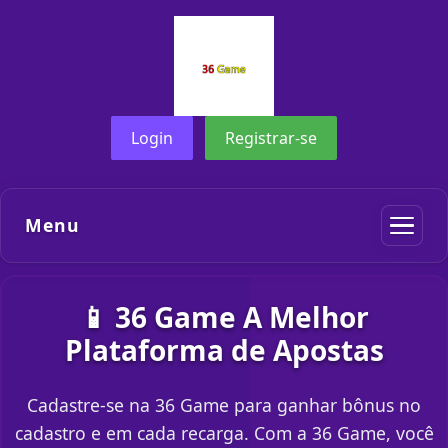
Login
Registrar-se
Menu
📱 36 Game A Melhor
Plataforma de Apostas
Cadastre-se na 36 Game para ganhar bônus no
cadastro e em cada recarga. Com a 36 Game, você