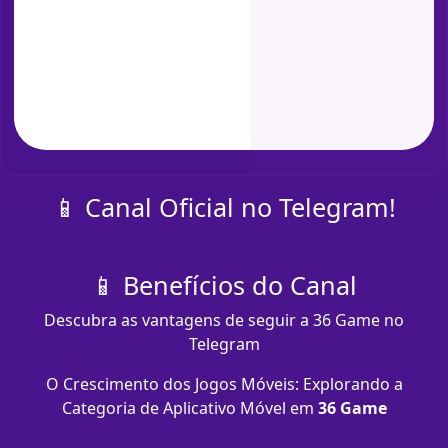
📱 Canal Oficial no Telegram!
📱 Benefícios do Canal
Descubra as vantagens de seguir a 36 Game no
Telegram
O Crescimento dos Jogos Móveis: Explorando a
Categoria de Aplicativo Móvel em
36 Game