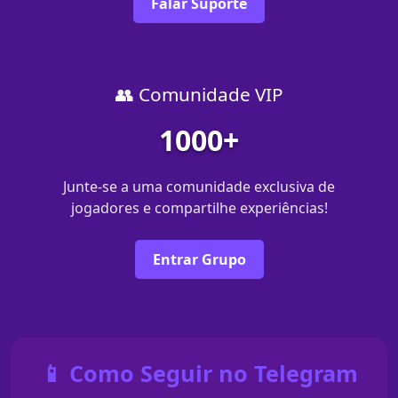
Falar Suporte
👥 Comunidade VIP
1000+
Junte-se a uma comunidade exclusiva de
jogadores e compartilhe experiências!
Entrar Grupo
📱 Como Seguir no Telegram