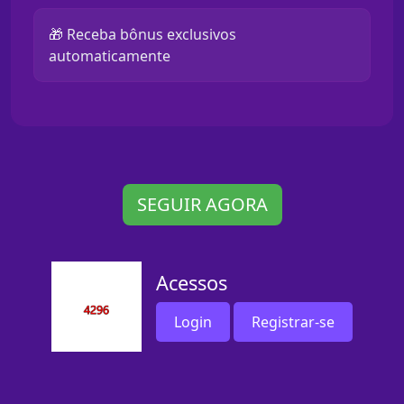
🎁 Receba bônus exclusivos
automaticamente
SEGUIR AGORA
Acessos
Login
Registrar-se