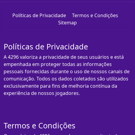
Políticas de Privacidade
Termos e Condições
Sitemap
Políticas de Privacidade
A 4296 valoriza a privacidade de seus usuários e está
empenhada em proteger todas as informações
pessoais fornecidas durante o uso de nossos canais de
comunicação. Todos os dados coletados são utilizados
exclusivamente para fins de melhoria contínua da
experiência de nossos jogadores.
Termos e Condições