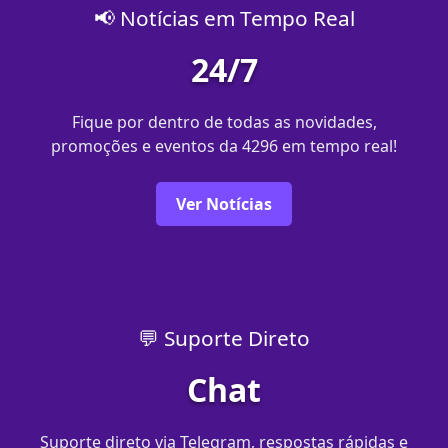
📢 Notícias em Tempo Real
24/7
Fique por dentro de todas as novidades,
promoções e eventos da 4296 em tempo real!
Ver Notícias
💬 Suporte Direto
Chat
Suporte direto via Telegram, respostas rápidas e