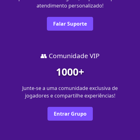
atendimento personalizado!
Falar Suporte
👥 Comunidade VIP
1000+
Junte-se a uma comunidade exclusiva de
jogadores e compartilhe experiências!
Entrar Grupo