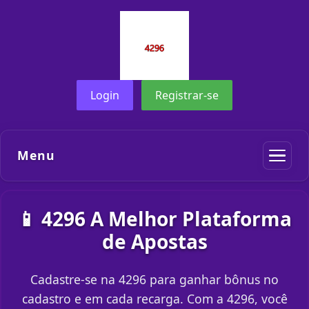
Login
Registrar-se
Menu
📱 4296 A Melhor Plataforma
de Apostas
Cadastre-se na 4296 para ganhar bônus no
cadastro e em cada recarga. Com a 4296, você