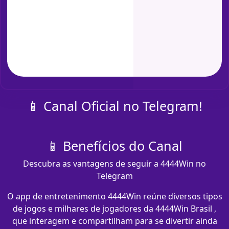
📱 Canal Oficial no Telegram!
📱 Benefícios do Canal
Descubra as vantagens de seguir a 4444Win no
Telegram
O app de entretenimento 4444Win reúne diversos tipos
de jogos e milhares de jogadores da 4444Win Brasil ,
que interagem e compartilham para se divertir ainda