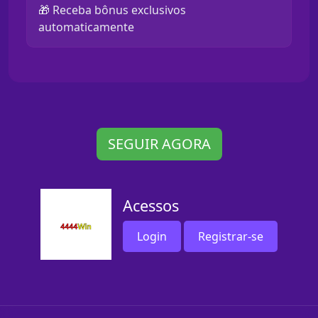
🎁 Receba bônus exclusivos
automaticamente
SEGUIR AGORA
Acessos
Login
Registrar-se