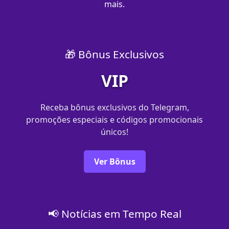
mais.
🎁 Bônus Exclusivos
VIP
Receba bônus exclusivos do Telegram,
promoções especiais e códigos promocionais
únicos!
Ver Bônus
📢 Notícias em Tempo Real