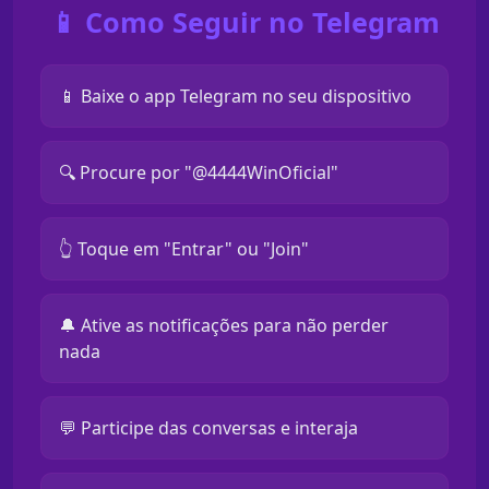
📱 Como Seguir no Telegram
📱 Baixe o app Telegram no seu dispositivo
🔍 Procure por "@4444WinOficial"
👆 Toque em "Entrar" ou "Join"
🔔 Ative as notificações para não perder
nada
💬 Participe das conversas e interaja