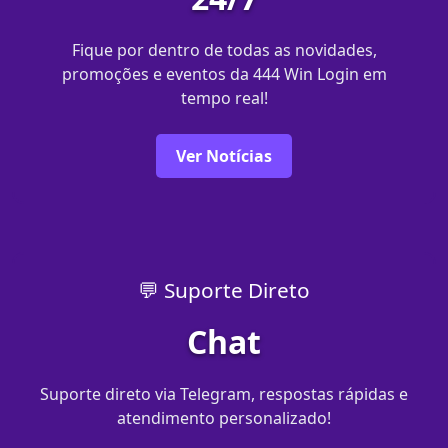
Fique por dentro de todas as novidades,
promoções e eventos da 444 Win Login em
tempo real!
Ver Notícias
💬 Suporte Direto
Chat
Suporte direto via Telegram, respostas rápidas e
atendimento personalizado!