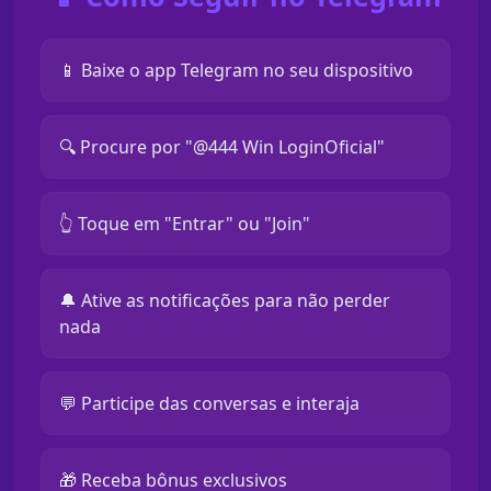
📱 Baixe o app Telegram no seu dispositivo
🔍 Procure por "@444 Win LoginOficial"
👆 Toque em "Entrar" ou "Join"
🔔 Ative as notificações para não perder
nada
💬 Participe das conversas e interaja
🎁 Receba bônus exclusivos