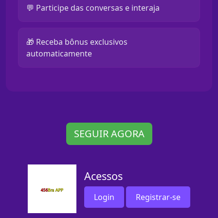
💬 Participe das conversas e interaja
🎁 Receba bônus exclusivos
automaticamente
SEGUIR AGORA
Acessos
Login
Registrar-se