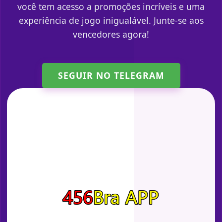
você tem acesso a promoções incríveis e uma
experiência de jogo inigualável. Junte-se aos
vencedores agora!
SEGUIR NO TELEGRAM