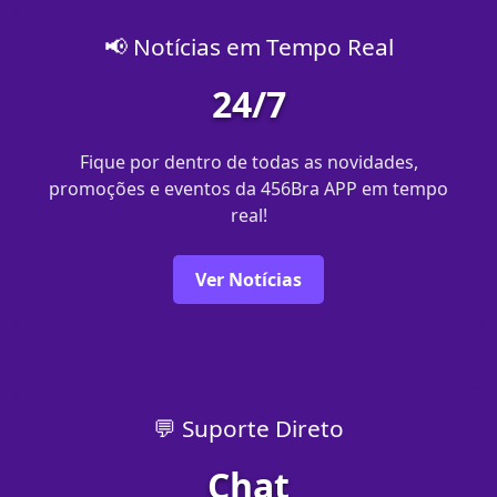
📢 Notícias em Tempo Real
24/7
Fique por dentro de todas as novidades,
promoções e eventos da 456Bra APP em tempo
real!
Ver Notícias
💬 Suporte Direto
Chat