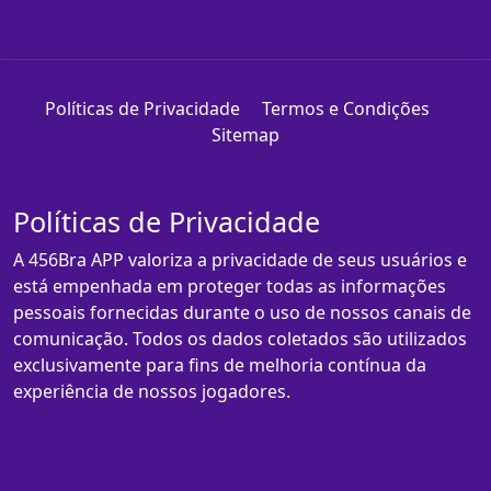
Políticas de Privacidade
Termos e Condições
Sitemap
Políticas de Privacidade
A 456Bra APP valoriza a privacidade de seus usuários e
está empenhada em proteger todas as informações
pessoais fornecidas durante o uso de nossos canais de
comunicação. Todos os dados coletados são utilizados
exclusivamente para fins de melhoria contínua da
experiência de nossos jogadores.