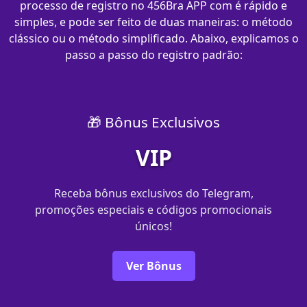
processo de registro no 456Bra APP com​ é rápido e
simples, e pode ser feito de duas maneiras: o método
clássico ou o método simplificado. Abaixo, explicamos o
passo a passo do registro padrão:
🎁 Bônus Exclusivos
VIP
Receba bônus exclusivos do Telegram,
promoções especiais e códigos promocionais
únicos!
Ver Bônus