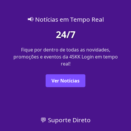
📢 Notícias em Tempo Real
24/7
Fique por dentro de todas as novidades,
promoções e eventos da 45KK Login em tempo
real!
Ver Notícias
💬 Suporte Direto