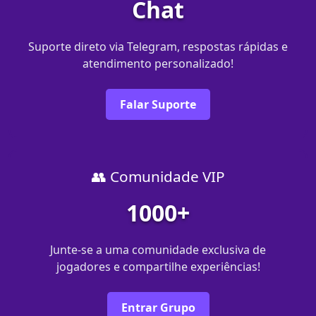
Chat
Suporte direto via Telegram, respostas rápidas e
atendimento personalizado!
Falar Suporte
👥 Comunidade VIP
1000+
Junte-se a uma comunidade exclusiva de
jogadores e compartilhe experiências!
Entrar Grupo