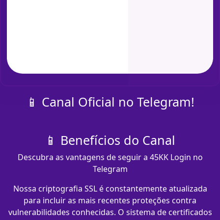
📱 Canal Oficial no Telegram!
📱 Benefícios do Canal
Descubra as vantagens de seguir a 45KK Login no
Telegram
Nossa criptografia SSL é constantemente atualizada
para incluir as mais recentes proteções contra
vulnerabilidades conhecidas. O sistema de certificados