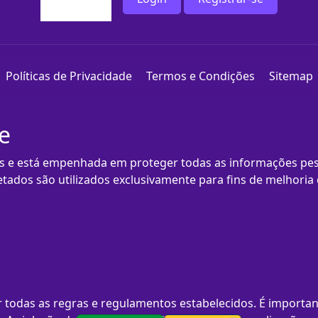
Políticas de Privacidade
Termos e Condições
Sitemap
de
ios e está empenhada em proteger todas as informações pe
tados são utilizados exclusivamente para fins de melhoria
todas as regras e regulamentos estabelecidos. É importan