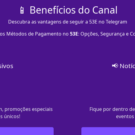
📱 Benefícios do Canal
Descubra as vantagens de seguir a 53E no Telegram
 os Métodos de Pagamento no
53E
: Opções, Segurança e Co
sivos
📢 Notí
m, promoções especiais
Fique por dentro d
s únicos!
eventos