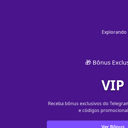
Explorando
🎁 Bônus Exclu
VIP
Receba bônus exclusivos do Telegra
e códigos promocionai
Ver Bônus