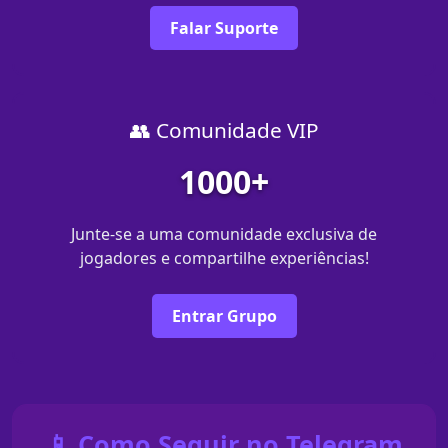
Falar Suporte
👥 Comunidade VIP
1000+
Junte-se a uma comunidade exclusiva de
jogadores e compartilhe experiências!
Entrar Grupo
📱 Como Seguir no Telegram