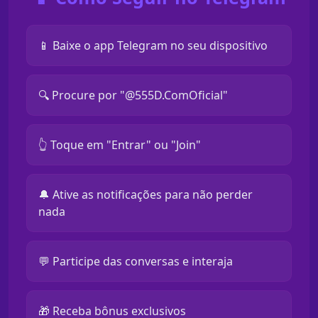
📱 Baixe o app Telegram no seu dispositivo
🔍 Procure por "@555D.ComOficial"
👆 Toque em "Entrar" ou "Join"
🔔 Ative as notificações para não perder
nada
💬 Participe das conversas e interaja
🎁 Receba bônus exclusivos