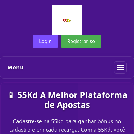
Login
Registrar-se
Menu
📱 55Kd A Melhor Plataforma
de Apostas
Cadastre-se na 55Kd para ganhar bônus no
cadastro e em cada recarga. Com a 55Kd, você