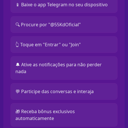
📱 Baixe o app Telegram no seu dispositivo
🔍 Procure por "@55KdOficial"
👆 Toque em "Entrar" ou "Join"
🔔 Ative as notificações para não perder
nada
💬 Participe das conversas e interaja
🎁 Receba bônus exclusivos
automaticamente