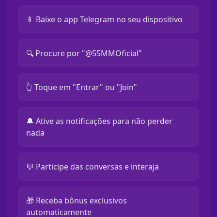
📱 Baixe o app Telegram no seu dispositivo
🔍 Procure por "@55MMOficial"
👆 Toque em "Entrar" ou "Join"
🔔 Ative as notificações para não perder
nada
💬 Participe das conversas e interaja
🎁 Receba bônus exclusivos
automaticamente