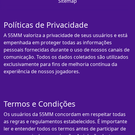
Sitemap
Políticas de Privacidade
A 55MM valoriza a privacidade de seus usuários e está
empenhada em proteger todas as informações
pessoais fornecidas durante o uso de nossos canais de
comunicação. Todos os dados coletados são utilizados
exclusivamente para fins de melhoria contínua da
experiência de nossos jogadores.
Termos e Condições
Os usuários da 55MM concordam em respeitar todas
as regras e regulamentos estabelecidos. É importante
ler e entender todos os termos antes de participar de