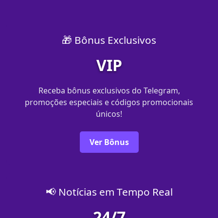
🎁 Bônus Exclusivos
VIP
Receba bônus exclusivos do Telegram,
promoções especiais e códigos promocionais
únicos!
Ver Bônus
📢 Notícias em Tempo Real
24/7