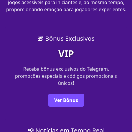
jogos acessíveis para iniciantes e, ao mesmo tempo,
proporcionando emoção para jogadores experientes.
🎁 Bônus Exclusivos
VIP
Receba bônus exclusivos do Telegram,
promoções especiais e códigos promocionais
únicos!
Ver Bônus
📢 Notícias em Tempo Real