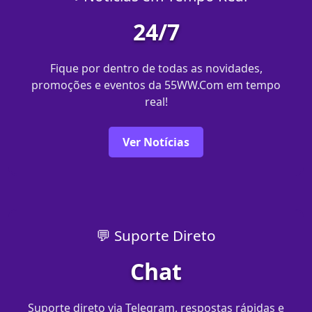
24/7
Fique por dentro de todas as novidades,
promoções e eventos da 55WW.Com em tempo
real!
Ver Notícias
💬 Suporte Direto
Chat
Suporte direto via Telegram, respostas rápidas e