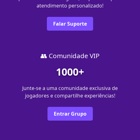
atendimento personalizado!
Falar Suporte
👥 Comunidade VIP
1000+
Junte-se a uma comunidade exclusiva de
jogadores e compartilhe experiências!
Entrar Grupo