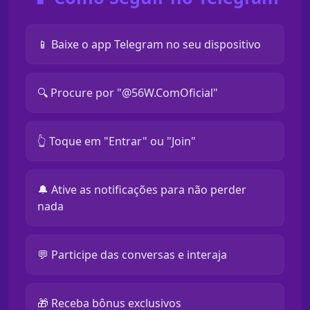
📱 Baixe o app Telegram no seu dispositivo
🔍 Procure por "@56W.ComOficial"
👆 Toque em "Entrar" ou "Join"
🔔 Ative as notificações para não perder
nada
💬 Participe das conversas e interaja
🎁 Receba bônus exclusivos