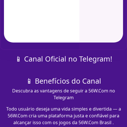
📱 Canal Oficial no Telegram!
📱 Benefícios do Canal
Descubra as vantagens de seguir a 56W.Com no
Telegram
Todo usuário deseja uma vida simples e divertida — a
56W.Com cria uma plataforma justa e confiável para
alcançar isso com os jogos da 56W.Com Brasil .