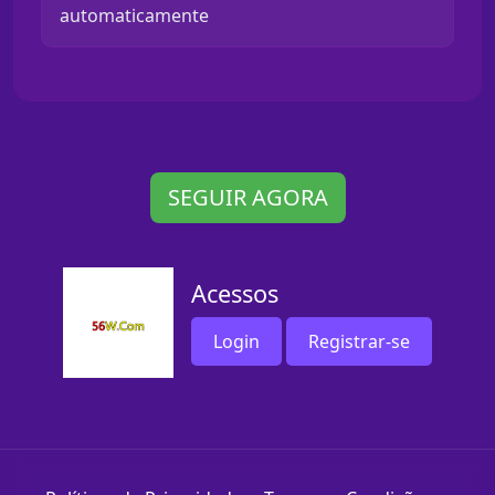
automaticamente
SEGUIR AGORA
Acessos
Login
Registrar-se