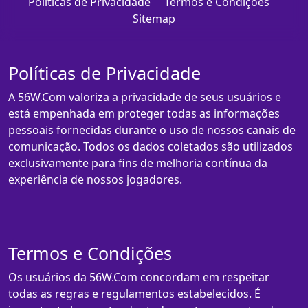
Políticas de Privacidade
Termos e Condições
Sitemap
Políticas de Privacidade
A 56W.Com valoriza a privacidade de seus usuários e
está empenhada em proteger todas as informações
pessoais fornecidas durante o uso de nossos canais de
comunicação. Todos os dados coletados são utilizados
exclusivamente para fins de melhoria contínua da
experiência de nossos jogadores.
Termos e Condições
Os usuários da 56W.Com concordam em respeitar
todas as regras e regulamentos estabelecidos. É