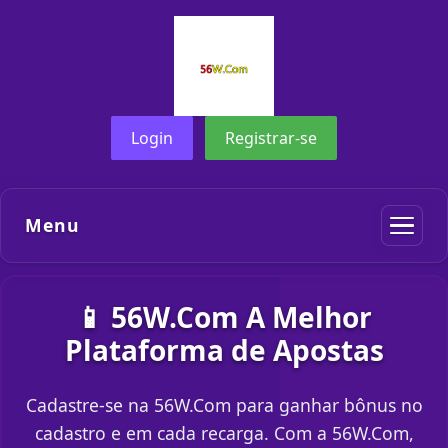
Login
Registrar-se
Menu
📱 56W.Com A Melhor
Plataforma de Apostas
Cadastre-se na 56W.Com para ganhar bônus no
cadastro e em cada recarga. Com a 56W.Com,