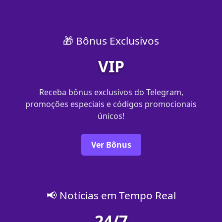
🎁 Bônus Exclusivos
VIP
Receba bônus exclusivos do Telegram,
promoções especiais e códigos promocionais
únicos!
Ver Bônus
📢 Notícias em Tempo Real
24/7