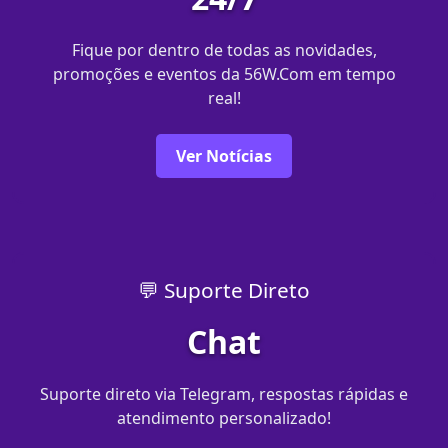
Fique por dentro de todas as novidades,
promoções e eventos da 56W.Com em tempo
real!
Ver Notícias
💬 Suporte Direto
Chat
Suporte direto via Telegram, respostas rápidas e
atendimento personalizado!