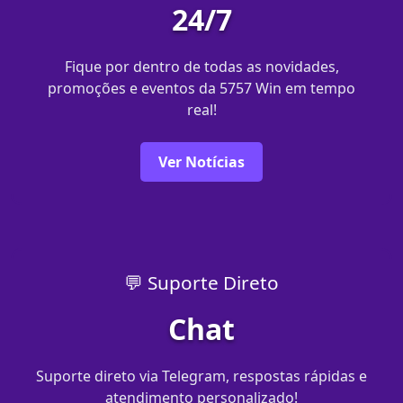
24/7
Fique por dentro de todas as novidades,
promoções e eventos da 5757 Win em tempo
real!
Ver Notícias
💬 Suporte Direto
Chat
Suporte direto via Telegram, respostas rápidas e
atendimento personalizado!