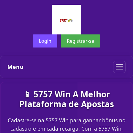
Login
Registrar-se
Menu
📱 5757 Win A Melhor
Plataforma de Apostas
Cadastre-se na 5757 Win para ganhar bônus no
cadastro e em cada recarga. Com a 5757 Win,