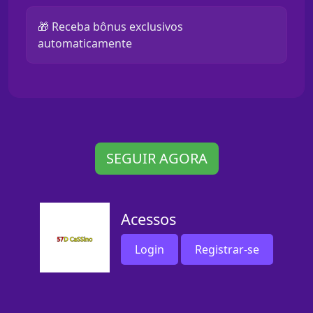
🎁 Receba bônus exclusivos
automaticamente
SEGUIR AGORA
Acessos
Login
Registrar-se