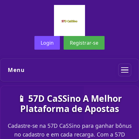
Login
Registrar-se
Menu
📱 57D CaSSino A Melhor
Plataforma de Apostas
Cadastre-se na 57D CaSSino para ganhar bônus
no cadastro e em cada recarga. Com a 57D