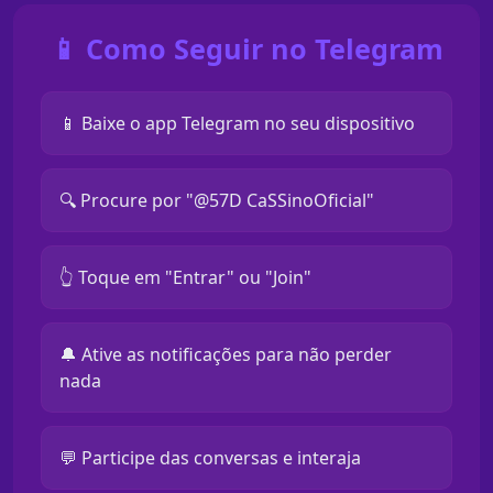
📱 Como Seguir no Telegram
📱 Baixe o app Telegram no seu dispositivo
🔍 Procure por "@57D CaSSinoOficial"
👆 Toque em "Entrar" ou "Join"
🔔 Ative as notificações para não perder
nada
💬 Participe das conversas e interaja