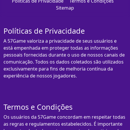
Políticas de Privacidade
Termos e Condições
Sitemap
Políticas de Privacidade
A 57Game valoriza a privacidade de seus usuários e
está empenhada em proteger todas as informações
pessoais fornecidas durante o uso de nossos canais de
comunicação. Todos os dados coletados são utilizados
exclusivamente para fins de melhoria contínua da
experiência de nossos jogadores.
Termos e Condições
Os usuários da 57Game concordam em respeitar todas
as regras e regulamentos estabelecidos. É importante