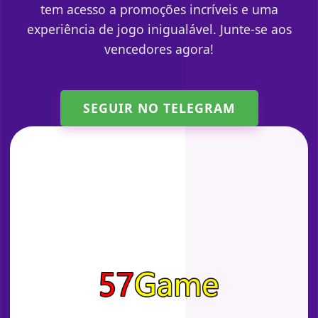
tem acesso a promoções incríveis e uma
experiência de jogo inigualável. Junte-se aos
vencedores agora!
SEGUIR NO TELEGRAM