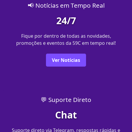
📢 Notícias em Tempo Real
24/7
Fique por dentro de todas as novidades,
promoções e eventos da 59C em tempo real!
Ver Notícias
💬 Suporte Direto
Chat
Suporte direto via Telegram, respostas rápidas e