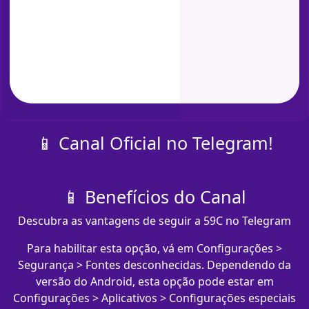
📱 Canal Oficial no Telegram!
📱 Benefícios do Canal
Descubra as vantagens de seguir a 59C no Telegram
Para habilitar esta opção, vá em Configurações >
Segurança > Fontes desconhecidas. Dependendo da
versão do Android, esta opção pode estar em
Configurações > Aplicativos > Configurações especiais