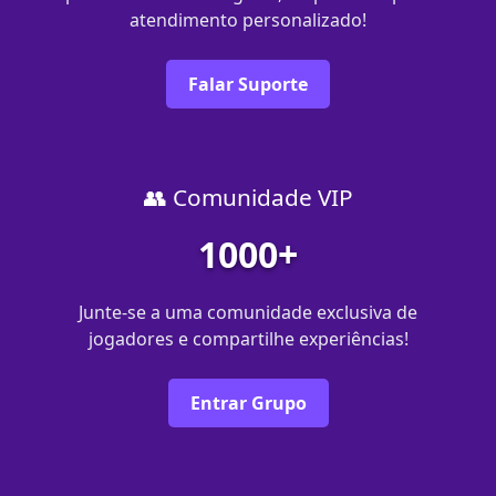
atendimento personalizado!
Falar Suporte
👥 Comunidade VIP
1000+
Junte-se a uma comunidade exclusiva de
jogadores e compartilhe experiências!
Entrar Grupo