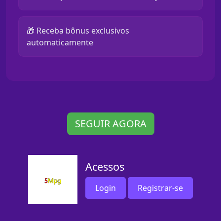
🎁 Receba bônus exclusivos
automaticamente
SEGUIR AGORA
Acessos
Login
Registrar-se