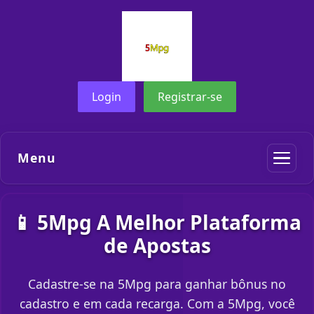
Login
Registrar-se
Menu
📱 5Mpg A Melhor Plataforma
de Apostas
Cadastre-se na 5Mpg para ganhar bônus no
cadastro e em cada recarga. Com a 5Mpg, você