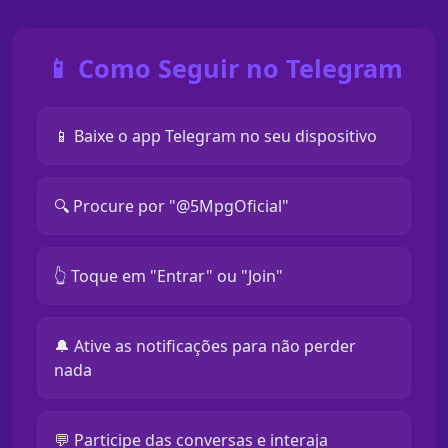
📱 Como Seguir no Telegram
📱 Baixe o app Telegram no seu dispositivo
🔍 Procure por "@5MpgOficial"
👆 Toque em "Entrar" ou "Join"
🔔 Ative as notificações para não perder
nada
💬 Participe das conversas e interaja