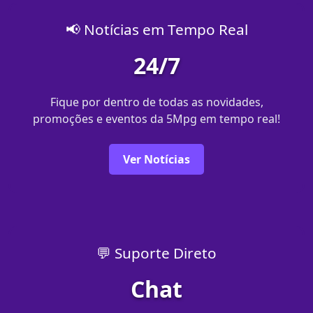
📢 Notícias em Tempo Real
24/7
Fique por dentro de todas as novidades,
promoções e eventos da 5Mpg em tempo real!
Ver Notícias
💬 Suporte Direto
Chat