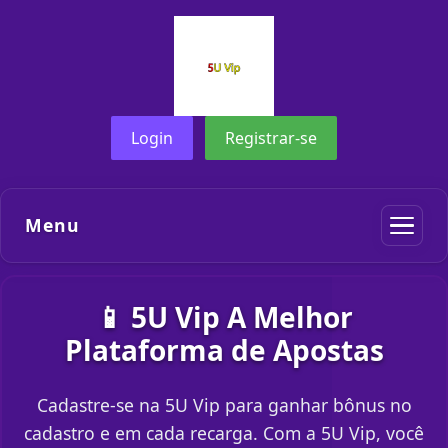
Login
Registrar-se
Menu
📱 5U Vip A Melhor
Plataforma de Apostas
Cadastre-se na 5U Vip para ganhar bônus no
cadastro e em cada recarga. Com a 5U Vip, você