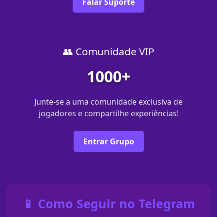
Falar Suporte
👥 Comunidade VIP
1000+
Junte-se a uma comunidade exclusiva de
jogadores e compartilhe experiências!
Entrar Grupo
📱 Como Seguir no Telegram