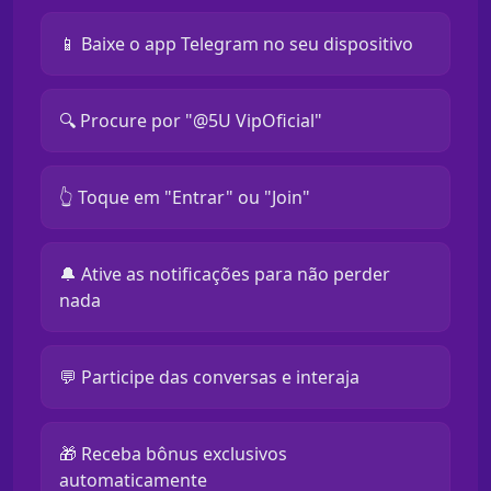
📱 Baixe o app Telegram no seu dispositivo
🔍 Procure por "@5U VipOficial"
👆 Toque em "Entrar" ou "Join"
🔔 Ative as notificações para não perder
nada
💬 Participe das conversas e interaja
🎁 Receba bônus exclusivos
automaticamente