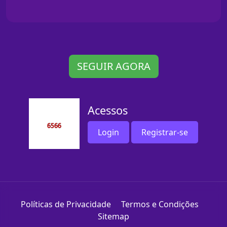
SEGUIR AGORA
Acessos
Login
Registrar-se
Políticas de Privacidade
Termos e Condições
Sitemap