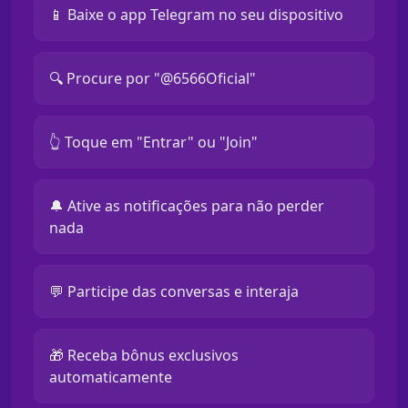
📱 Baixe o app Telegram no seu dispositivo
🔍 Procure por "@6566Oficial"
👆 Toque em "Entrar" ou "Join"
🔔 Ative as notificações para não perder
nada
💬 Participe das conversas e interaja
🎁 Receba bônus exclusivos
automaticamente