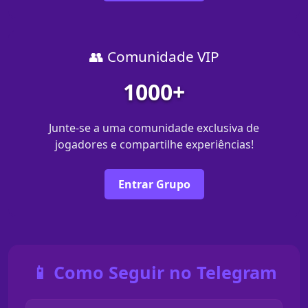
👥 Comunidade VIP
1000+
Junte-se a uma comunidade exclusiva de
jogadores e compartilhe experiências!
Entrar Grupo
📱 Como Seguir no Telegram