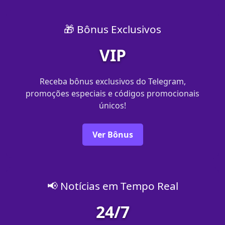
🎁 Bônus Exclusivos
VIP
Receba bônus exclusivos do Telegram,
promoções especiais e códigos promocionais
únicos!
Ver Bônus
📢 Notícias em Tempo Real
24/7