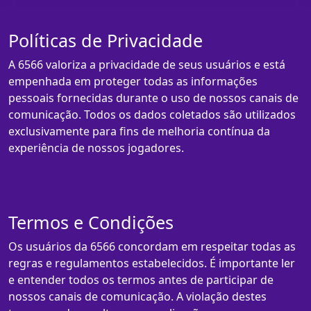
Políticas de Privacidade
A 6566 valoriza a privacidade de seus usuários e está
empenhada em proteger todas as informações
pessoais fornecidas durante o uso de nossos canais de
comunicação. Todos os dados coletados são utilizados
exclusivamente para fins de melhoria contínua da
experiência de nossos jogadores.
Termos e Condições
Os usuários da 6566 concordam em respeitar todas as
regras e regulamentos estabelecidos. É importante ler
e entender todos os termos antes de participar de
nossos canais de comunicação. A violação destes