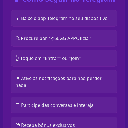
📱 Baixe o app Telegram no seu dispositivo
🔍 Procure por "@66GG APPOficial"
👆 Toque em "Entrar" ou "Join"
🔔 Ative as notificações para não perder
nada
💬 Participe das conversas e interaja
🎁 Receba bônus exclusivos