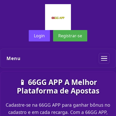
Login
Registrar-se
Menu
📱 66GG APP A Melhor
Plataforma de Apostas
Cadastre-se na 66GG APP para ganhar bônus no
cadastro e em cada recarga. Com a 66GG APP,