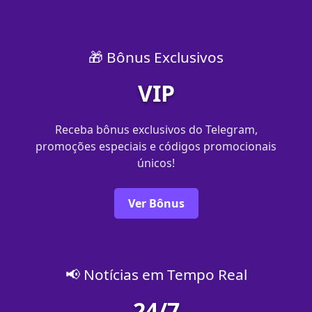
🎁 Bônus Exclusivos
VIP
Receba bônus exclusivos do Telegram,
promoções especiais e códigos promocionais
únicos!
Ver Bônus
📢 Notícias em Tempo Real
24/7