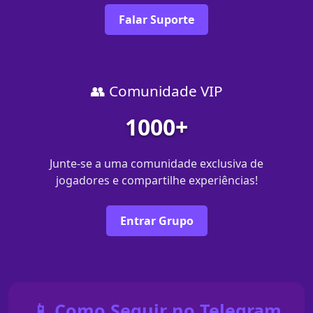
Falar Suporte
👥 Comunidade VIP
1000+
Junte-se a uma comunidade exclusiva de
jogadores e compartilhe experiências!
Entrar Grupo
📱 Como Seguir no Telegram