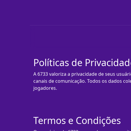
Políticas de Privacida
A 6733 valoriza a privacidade de seus usuá
canais de comunicação. Todos os dados cole
jogadores.
Termos e Condições