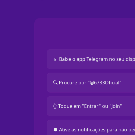
📱 Baixe o app Telegram no seu disp
🔍 Procure por "@6733Oficial"
👆 Toque em "Entrar" ou "Join"
🔔 Ative as notificações para não p