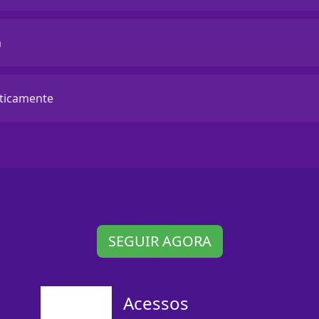
a
aticamente
SEGUIR AGORA
Acessos