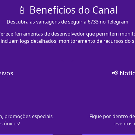
📱 Benefícios do Canal
Descubra as vantagens de seguir a 6733 no Telegram
 oferece ferramentas de desenvolvedor que permitem moni
s incluem logs detalhados, monitoramento de recursos do s
sivos
📢 Notí
m, promoções especiais
Fique por dentro d
s únicos!
eventos 