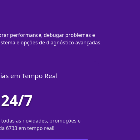
torar performance, debugar problemas e
istema e opções de diagnóstico avançadas.
cias em Tempo Real
24/7
e todas as novidades, promoções e
da 6733 em tempo real!