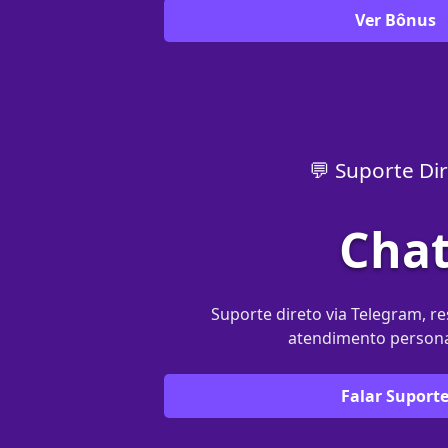
Ver Bônus
💬 Suporte Di
Cha
Suporte direto via Telegram, r
atendimento persona
Falar Suport