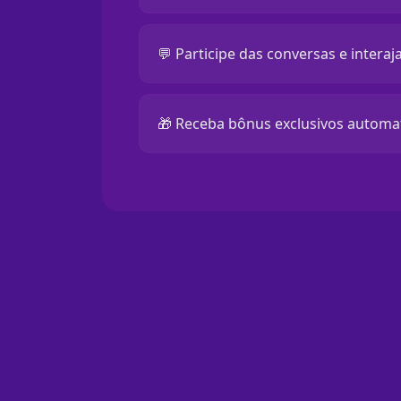
💬 Participe das conversas e interaj
🎁 Receba bônus exclusivos autom