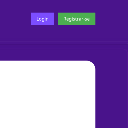
Login
Registrar-se