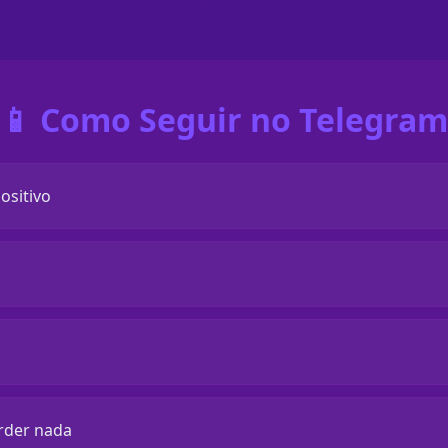
📱 Como Seguir no Telegram
ositivo
erder nada