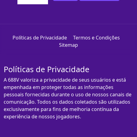
Políticas de Privacidade
Termos e Condições
Sitemap
Políticas de Privacidade
A 688V valoriza a privacidade de seus usuários e está
empenhada em proteger todas as informações
pessoais fornecidas durante o uso de nossos canais de
comunicação. Todos os dados coletados são utilizados
exclusivamente para fins de melhoria contínua da
experiência de nossos jogadores.