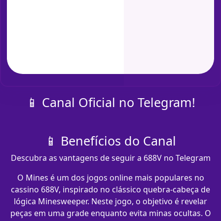
📱 Canal Oficial no Telegram!
📱 Benefícios do Canal
Descubra as vantagens de seguir a 688V no Telegram
O Mines é um dos jogos online mais populares no
cassino 688V, inspirado no clássico quebra-cabeça de
lógica Minesweeper. Neste jogo, o objetivo é revelar
peças em uma grade enquanto evita minas ocultas. O