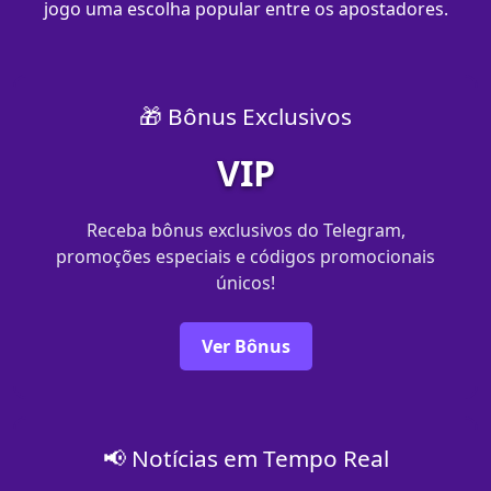
jogo uma escolha popular entre os apostadores.
🎁 Bônus Exclusivos
VIP
Receba bônus exclusivos do Telegram,
promoções especiais e códigos promocionais
únicos!
Ver Bônus
📢 Notícias em Tempo Real