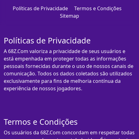
Políticas de Privacidade
Termos e Condições
Sitemap
Políticas de Privacidade
A 68Z.Com valoriza a privacidade de seus usuários e
está empenhada em proteger todas as informações
pessoais fornecidas durante o uso de nossos canais de
comunicação. Todos os dados coletados são utilizados
exclusivamente para fins de melhoria contínua da
experiência de nossos jogadores.
Termos e Condições
Os usuários da 68Z.Com concordam em respeitar todas