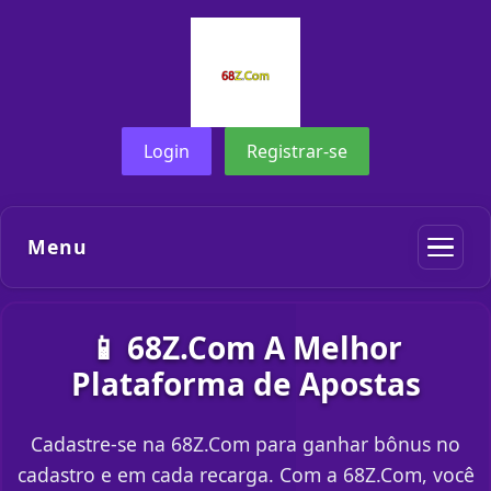
Login
Registrar-se
Menu
📱 68Z.Com A Melhor
Plataforma de Apostas
Cadastre-se na 68Z.Com para ganhar bônus no
cadastro e em cada recarga. Com a 68Z.Com, você