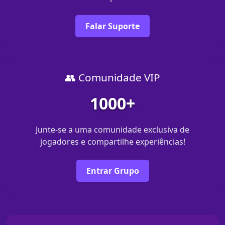
Falar Suporte
👥 Comunidade VIP
1000+
Junte-se a uma comunidade exclusiva de
jogadores e compartilhe experiências!
Entrar Grupo