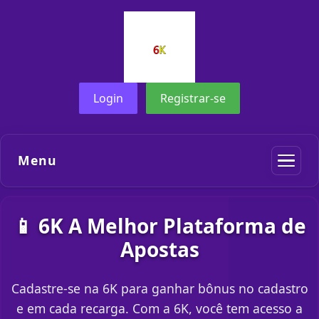
Login
Registrar-se
Menu
📱 6K A Melhor Plataforma de
Apostas
Cadastre-se na 6K para ganhar bônus no cadastro
e em cada recarga. Com a 6K, você tem acesso a