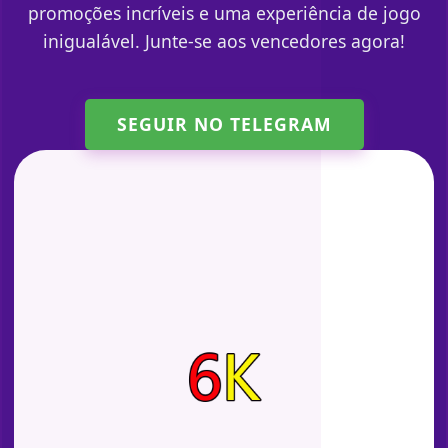
promoções incríveis e uma experiência de jogo
inigualável. Junte-se aos vencedores agora!
SEGUIR NO TELEGRAM