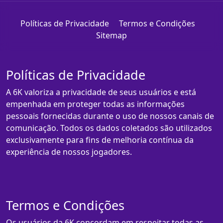
Políticas de Privacidade
Termos e Condições
Sitemap
Políticas de Privacidade
A 6K valoriza a privacidade de seus usuários e está
empenhada em proteger todas as informações
pessoais fornecidas durante o uso de nossos canais de
comunicação. Todos os dados coletados são utilizados
exclusivamente para fins de melhoria contínua da
experiência de nossos jogadores.
Termos e Condições
Os usuários da 6K concordam em respeitar todas as