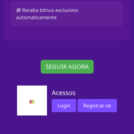
🎁 Receba bônus exclusivos
automaticamente
SEGUIR AGORA
Acessos
Login
Registrar-se