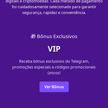
digitais e criptomoedas. Cada método de pagamento
foi cuidadosamente selecionado para garantir
segurança, rapidez e conveniência.
🎁 Bônus Exclusivos
VIP
Receba bônus exclusivos do Telegram,
promoções especiais e códigos promocionais
únicos!
Ver Bônus