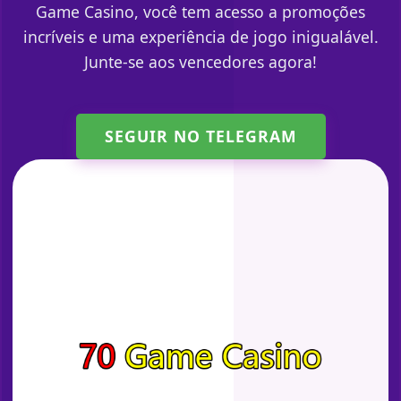
Game Casino, você tem acesso a promoções
incríveis e uma experiência de jogo inigualável.
Junte-se aos vencedores agora!
SEGUIR NO TELEGRAM