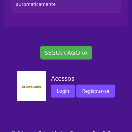
automaticamente
SEGUIR AGORA
Acessos
Login
Registrar-se