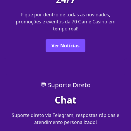
Fique por dentro de todas as novidades,
promoções e eventos da 70 Game Casino em
tempo real!
Ver Notícias
💬 Suporte Direto
Chat
Suporte direto via Telegram, respostas rápidas e
atendimento personalizado!