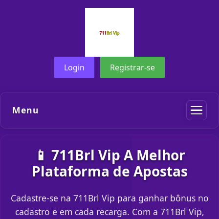
Login
Registrar-se
Menu
📱 711Brl Vip A Melhor
Plataforma de Apostas
Cadastre-se na 711Brl Vip para ganhar bônus no
cadastro e em cada recarga. Com a 711Brl Vip,