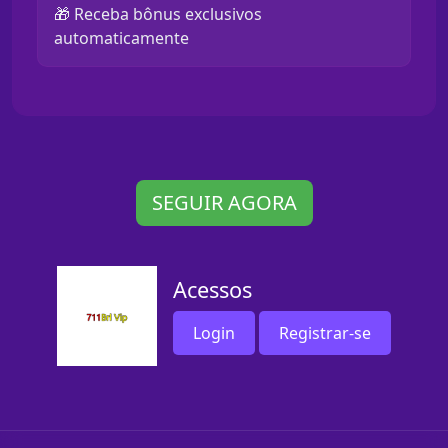
🎁 Receba bônus exclusivos
automaticamente
SEGUIR AGORA
Acessos
Login
Registrar-se