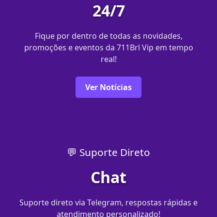
24/7
Fique por dentro de todas as novidades,
promoções e eventos da 711Brl Vip em tempo
real!
Ver Notícias
💬 Suporte Direto
Chat
Suporte direto via Telegram, respostas rápidas e
atendimento personalizado!