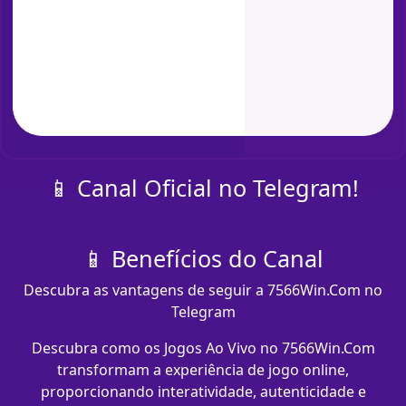
📱 Canal Oficial no Telegram!
📱 Benefícios do Canal
Descubra as vantagens de seguir a 7566Win.Com no
Telegram
Descubra como os Jogos Ao Vivo no 7566Win.Com
transformam a experiência de jogo online,
proporcionando interatividade, autenticidade e