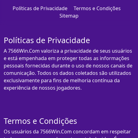
Políticas de Privacidade
Termos e Condições
Sitemap
Políticas de Privacidade
A 7566Win.Com valoriza a privacidade de seus usuários
e está empenhada em proteger todas as informações
pessoais fornecidas durante o uso de nossos canais de
comunicação. Todos os dados coletados são utilizados
exclusivamente para fins de melhoria contínua da
experiência de nossos jogadores.
Termos e Condições
Os usuários da 7566Win.Com concordam em respeitar