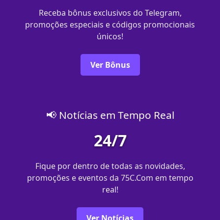
Receba bônus exclusivos do Telegram,
promoções especiais e códigos promocionais
únicos!
Ver Bônus
📢 Notícias em Tempo Real
24/7
Fique por dentro de todas as novidades,
promoções e eventos da 75C.Com em tempo
real!
Ver Notícias