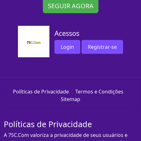
SEGUIR AGORA
Acessos
Login
Registrar-se
Políticas de Privacidade
Termos e Condições
Sitemap
Políticas de Privacidade
A 75C.Com valoriza a privacidade de seus usuários e