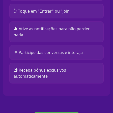
👆 Toque em "Entrar" ou "Join"
🔔 Ative as notificações para não perder
nada
💬 Participe das conversas e interaja
🎁 Receba bônus exclusivos
automaticamente