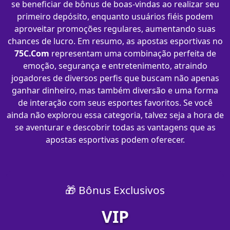
se beneficiar de bônus de boas-vindas ao realizar seu
primeiro depósito, enquanto usuários fiéis podem
aproveitar promoções regulares, aumentando suas
chances de lucro. Em resumo, as apostas esportivas no
75C.Com
representam uma combinação perfeita de
emoção, segurança e entretenimento, atraindo
jogadores de diversos perfis que buscam não apenas
ganhar dinheiro, mas também diversão e uma forma
de interação com seus esportes favoritos. Se você
ainda não explorou essa categoria, talvez seja a hora de
se aventurar e descobrir todas as vantagens que as
apostas esportivas podem oferecer.
🎁 Bônus Exclusivos
VIP