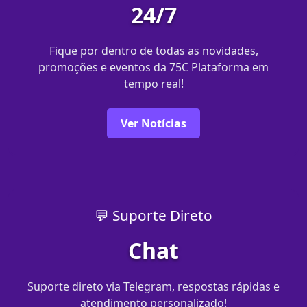
24/7
Fique por dentro de todas as novidades,
promoções e eventos da 75C Plataforma em
tempo real!
Ver Notícias
💬 Suporte Direto
Chat
Suporte direto via Telegram, respostas rápidas e
atendimento personalizado!