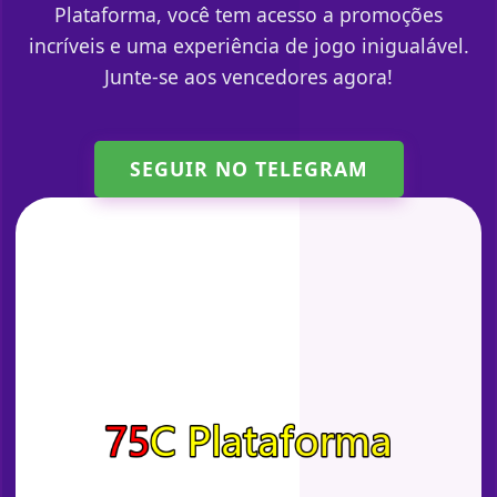
Plataforma, você tem acesso a promoções
incríveis e uma experiência de jogo inigualável.
Junte-se aos vencedores agora!
SEGUIR NO TELEGRAM