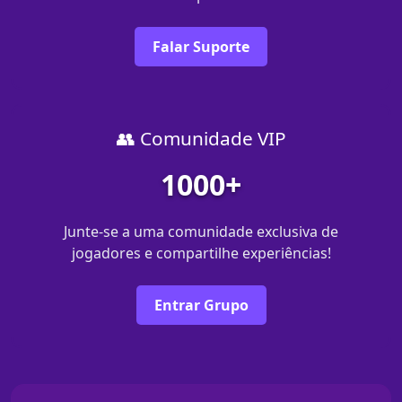
Falar Suporte
👥 Comunidade VIP
1000+
Junte-se a uma comunidade exclusiva de
jogadores e compartilhe experiências!
Entrar Grupo