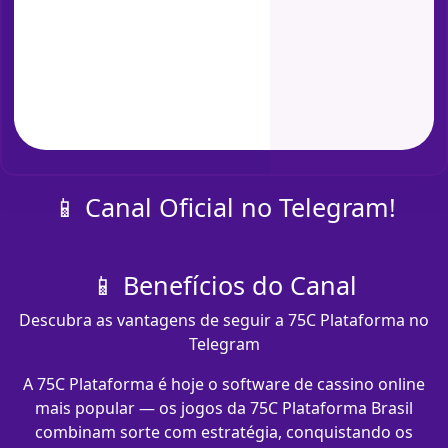
📱 Canal Oficial no Telegram!
📱 Benefícios do Canal
Descubra as vantagens de seguir a 75C Plataforma no
Telegram
A 75C Plataforma é hoje o software de cassino online
mais popular — os jogos da 75C Plataforma Brasil
combinam sorte com estratégia, conquistando os