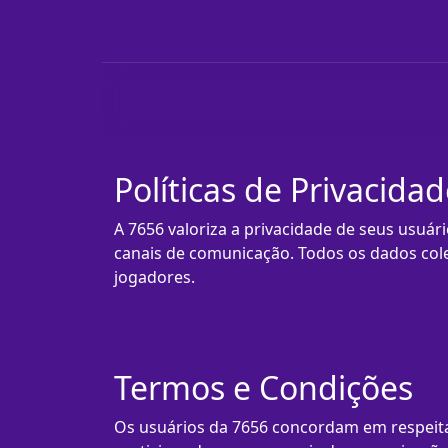
Políticas de Privacida
A 7656 valoriza a privacidade de seus usuá
canais de comunicação. Todos os dados cole
jogadores.
Termos e Condições
Os usuários da 7656 concordam em respeitar