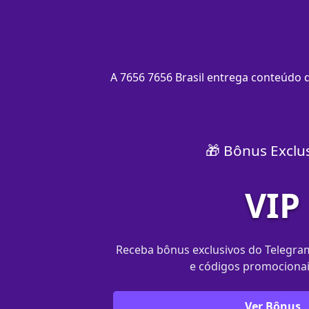
A 7656 7656 Brasil entrega conteúdo 
🎁 Bônus Exclu
VIP
Receba bônus exclusivos do Telegra
e códigos promocionai
Ver Bônus