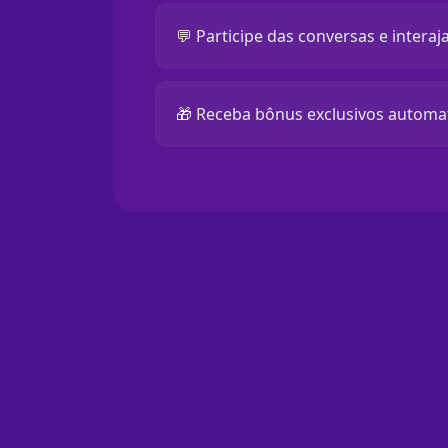
💬 Participe das conversas e interaj
🎁 Receba bônus exclusivos autom