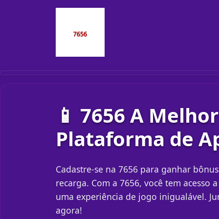
📱 7656 A Melhor
Plataforma de A
Cadastre-se na 7656 para ganhar bônus
recarga. Com a 7656, você tem acesso a
uma experiência de jogo inigualável. J
agora!