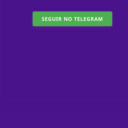
SEGUIR NO TELEGRAM