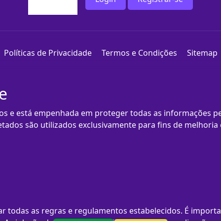
Políticas de Privacidade
Termos e Condições
Sitemap
de
rios e está empenhada em proteger todas as informações p
tados são utilizados exclusivamente para fins de melhoria
 todas as regras e regulamentos estabelecidos. É importa