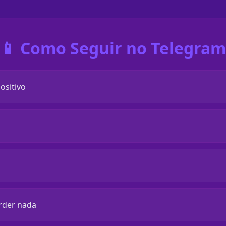
📱 Como Seguir no Telegram
ositivo
erder nada