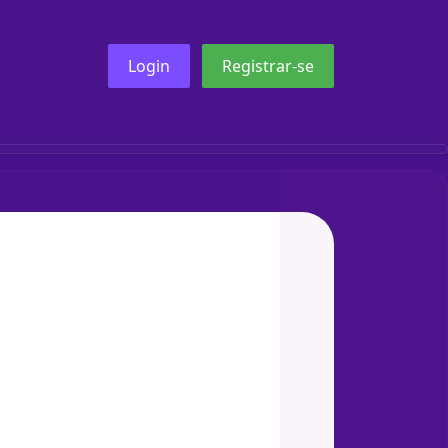
Login
Registrar-se