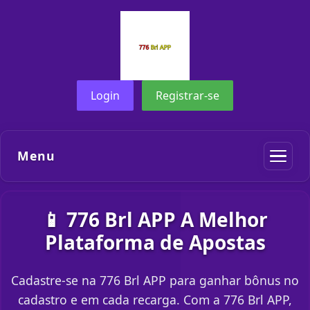
Login
Registrar-se
Menu
📱 776 Brl APP A Melhor
Plataforma de Apostas
Cadastre-se na 776 Brl APP para ganhar bônus no
cadastro e em cada recarga. Com a 776 Brl APP,