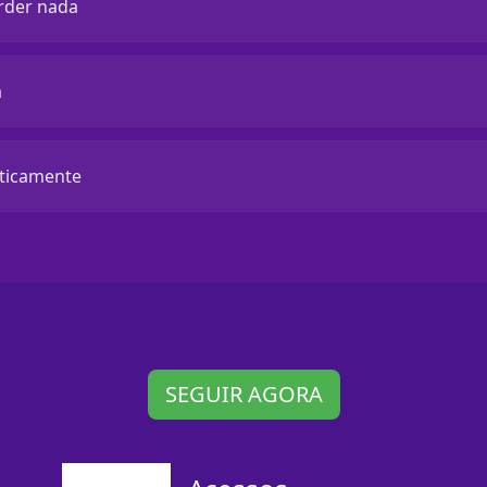
erder nada
a
aticamente
SEGUIR AGORA