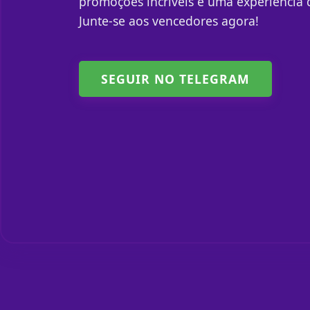
promoções incríveis e uma experiência d
Junte-se aos vencedores agora!
SEGUIR NO TELEGRAM