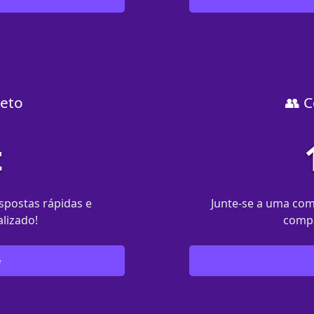
reto
👥 
t
espostas rápidas e
Junte-se a uma com
lizado!
compa
e