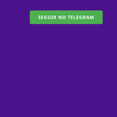
SEGUIR NO TELEGRAM