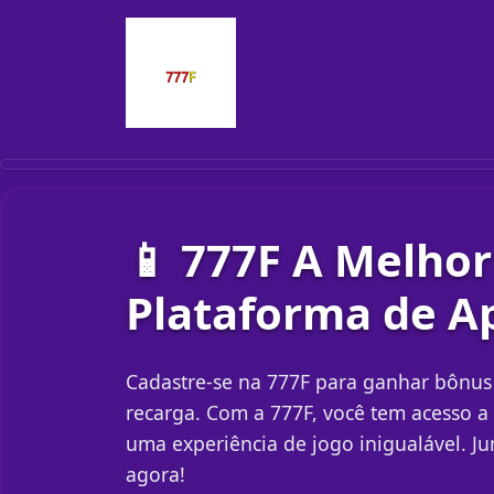
📱 777F A Melhor
Plataforma de A
Cadastre-se na 777F para ganhar bônus
recarga. Com a 777F, você tem acesso a
uma experiência de jogo inigualável. J
agora!