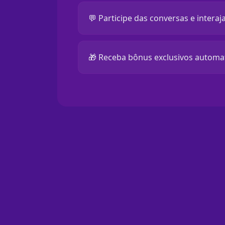
💬 Participe das conversas e interaj
🎁 Receba bônus exclusivos autom