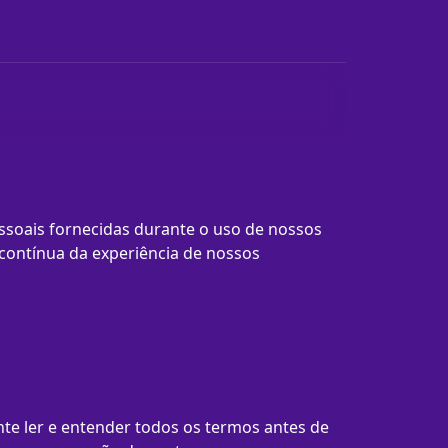
ssoais fornecidas durante o uso de nossos
 contínua da experiência de nossos
te ler e entender todos os termos antes de