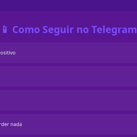
📱 Como Seguir no Telegram
ositivo
erder nada