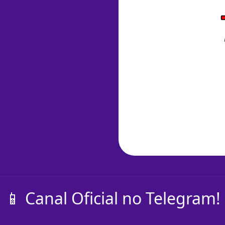
📱 Canal Oficial no Telegram!