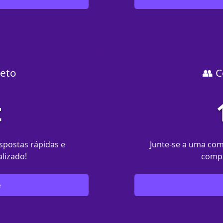
reto
👥 
t
espostas rápidas e
Junte-se a uma com
lizado!
compa
e