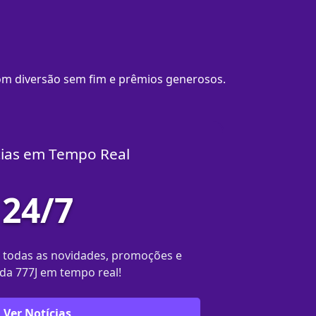
com diversão sem fim e prêmios generosos.
cias em Tempo Real
24/7
e todas as novidades, promoções e
da 777J em tempo real!
Ver Notícias