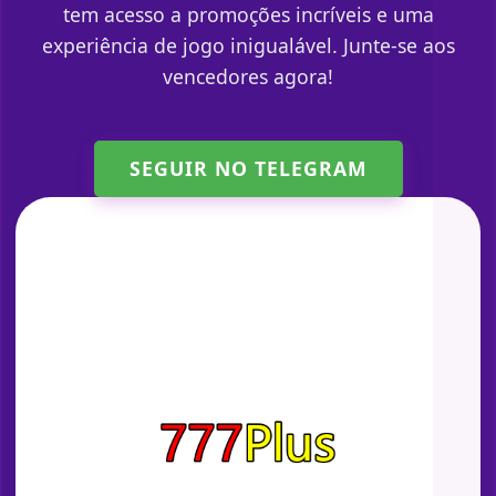
tem acesso a promoções incríveis e uma
experiência de jogo inigualável. Junte-se aos
vencedores agora!
SEGUIR NO TELEGRAM