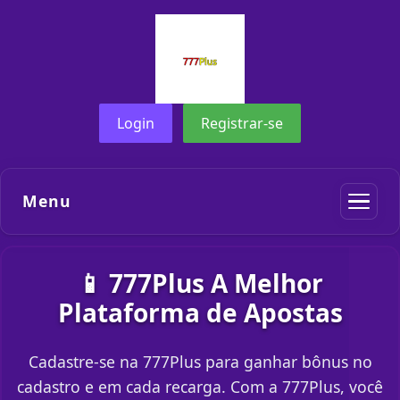
Login
Registrar-se
Menu
📱 777Plus A Melhor
Plataforma de Apostas
Cadastre-se na 777Plus para ganhar bônus no
cadastro e em cada recarga. Com a 777Plus, você